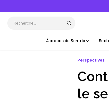
Passer
au
contenu
À propos de Sentric
Secte
Toggle
"À
propos
Perspectives
de
Sentric"
Cont
menu
le se