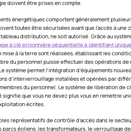
gie doivent être prises en compte.
ents énergétiques comportent généralement plusieur
oivent toutes être sécurisées avant que l’accès à une 
 tableau distribution, ne soit autorisé. Grâce au systè
age à clé prisonnière séquentielle à identifiant unique
e mise à la terre sont réalisées, établissant les condit
bre du personnel puisse effectuer des opérations de
 Le système permet l’intégration d’équipements nouve
ons d’interverrouillage installées et opérées par diffé
 membres du personnel. Le système de libération de c
 signifie que vous ne devez plus vous en remettre un
xploitation écrites.
les représentatifs de contrôle d’accès dans le secteur
s parcs éoliens, les transformateurs, le verrouillage d