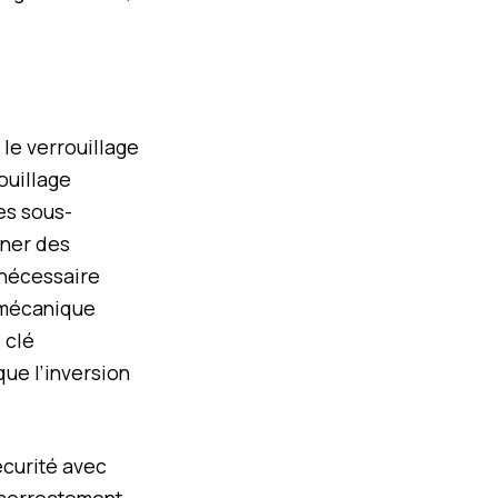
 le verrouillage
ouillage
es sous-
nner des
 nécessaire
f mécanique
 clé
que l’inversion
écurité avec