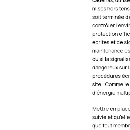
cadenas, utili
mises hors tens
soit terminée d
contrôler l’envi
protection effi
écrites et de s
maintenance est
ou si la signal
dangereux sur l
procédures écr
site. Comme le 
d’énergie multip
Mettre en place
suivie et qu’ell
que tout membre