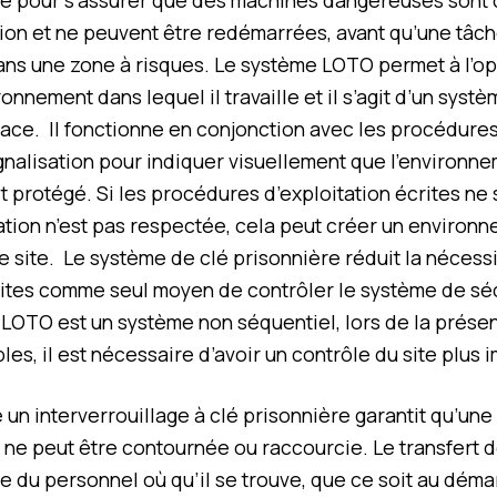
sée pour s’assurer que des machines dangereuses sont
ion et ne peuvent être redémarrées, avant qu’une tâc
ans une zone à risques. Le système LOTO permet à l’o
ronnement dans lequel il travaille et il s’agit d’un syst
cace. Il fonctionne en conjonction avec les procédures
ignalisation pour indiquer visuellement que l’environn
 protégé. Si les procédures d’exploitation écrites ne 
isation n’est pas respectée, cela peut créer un environ
e site. Le système de clé prisonnière réduit la nécessi
ites comme seul moyen de contrôler le système de séc
LOTO est un système non séquentiel, lors de la prés
les, il est nécessaire d’avoir un contrôle du site plus 
 un interverrouillage à clé prisonnière garantit qu’un
e ne peut être contournée ou raccourcie. Le transfert d
 du personnel où qu’il se trouve, que ce soit au déma