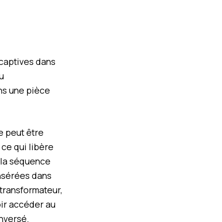
 captives dans
u
ns une pièce
e peut être
 ce qui libère
 la séquence
insérées dans
 transformateur,
oir accéder au
 inversé.