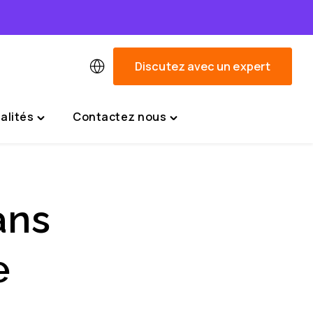
Discutez avec un expert
alités
Contactez nous
Toggle
Toggle
"Actualités"
"Contactez
menu
nous"
menu
ans
e