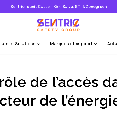
Sentric réunit Castell, Kirk, Salvo, STI & Zonegreen
urs et Solutions
Marques et support
Actu
Toggle
Toggle
"Secteurs
"Marques
et
et
Solutions"
support"
menu
menu
rôle de l’accès d
cteur de l’énergi