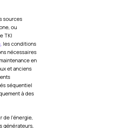
s sources
zone, ou
me TKI
,
les conditions
ions nécessaires
 maintenance en
aux et anciens
rents
lés séquentiel
iquement à des
 de l’énergie,
es générateurs,