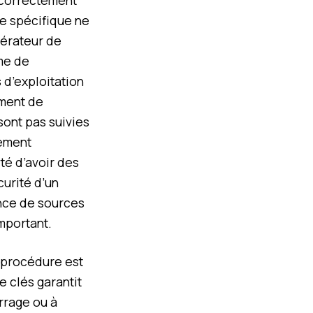
 correctement
he spécifique ne
pérateur de
ème de
 d’exploitation
ement de
sont pas suivies
nement
té d’avoir des
urité d’un
ence de sources
important.
e procédure est
e clés garantit
rrage ou à