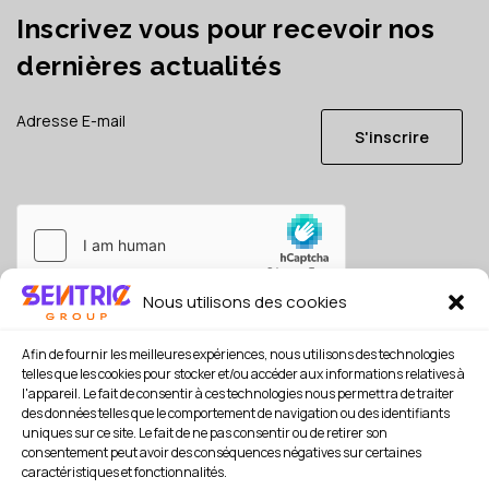
Inscrivez vous pour recevoir nos
dernières actualités
S'inscrire
Nous utilisons des cookies
Je consens à ce que mes données soient conservées en
référence, conformément à la
politique de confidentialité
Afin de fournir les meilleures expériences, nous utilisons des technologies
*
telles que les cookies pour stocker et/ou accéder aux informations relatives à
l'appareil. Le fait de consentir à ces technologies nous permettra de traiter
des données telles que le comportement de navigation ou des identifiants
uniques sur ce site. Le fait de ne pas consentir ou de retirer son
consentement peut avoir des conséquences négatives sur certaines
caractéristiques et fonctionnalités.