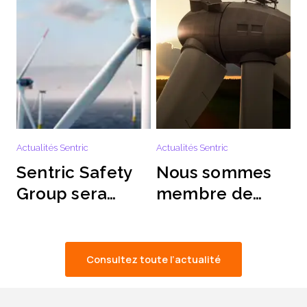
Actualités Sentric
Actualités Sentric
Sentric Safety
Nous sommes
Group sera
membre de
présent à
WindEurope
l’événement
annuel
Consultez toute l’actualité
WindEurope
2024