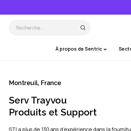
Passer
au
contenu
À propos de Sentric
Secte
Toggle
"À
propos
de
Montreuil, France
Sentric"
menu
Serv Trayvou
Produits et Support
STI a plus de 130 ans d’expérience dans la fournit