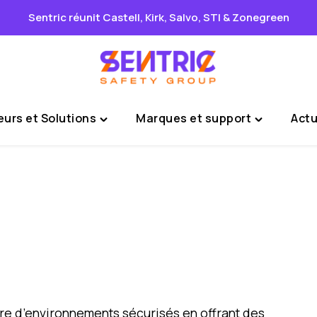
Sentric réunit Castell, Kirk, Salvo, STI & Zonegreen
urs et Solutions
Marques et support
Actu
Toggle
Toggle
"Secteurs
"Marques
et
et
Solutions"
support"
menu
menu
ure d’environnements sécurisés en offrant des