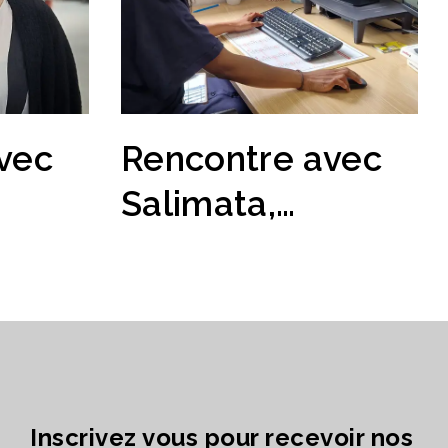
vec
Rencontre avec
Salimata,
e des
assistante ADV,
le
EMEA
MEA
Inscrivez vous pour recevoir nos