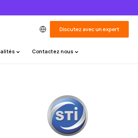
Discutez avec un expert
alités
Contactez nous
Toggle
Toggle
"Actualités"
"Contactez
menu
nous"
menu