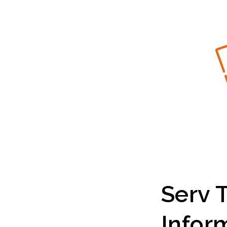
Serv T
Infor