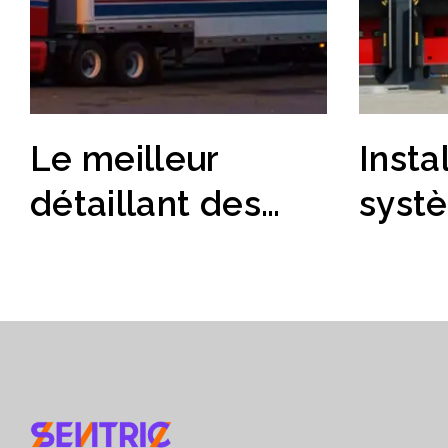
Le meilleur
Insta
détaillant des
syst
États-Unis réussit
de c
grâce à Salvo
ce qu’
dans presque 50
savoi
centres de
distribution du