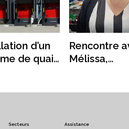
llation d’un
Rencontre a
ème de quai
Mélissa,
hargement :
Responsabl
il faut
ventes pour 
r
secteur de
l’énergie, E
Secteurs
Assistance