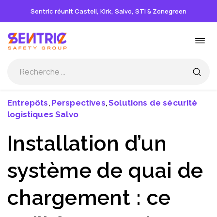
Sentric réunit Castell, Kirk, Salvo, STI & Zonegreen
Passer
Basc
au
la
contenu
navi
Entrepôts
Perspectives
Solutions de sécurité
,
,
logistiques Salvo
Installation d’un
système de quai de
chargement : ce