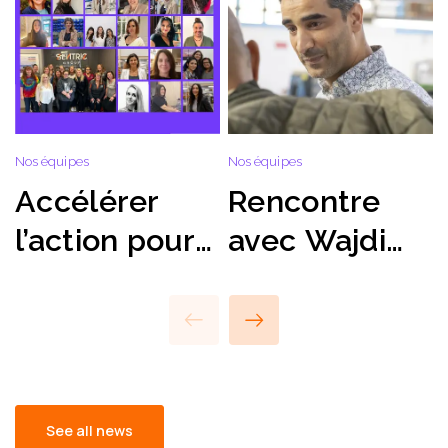
Nos équipes
Nos équipes
N
Accélérer
Rencontre
l’action pour
avec Wajdi
la Journée
Ammar,
international
Responsable
e de la
Technique,
femme 2025
Sentric
Tunisie
See all news