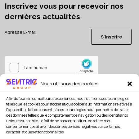
Inscrivez vous pour recevoir nos
dernières actualités
S'inscrire
Nous utilisons des cookies
Je consens à ce que mes données soient conservées en
référence, conformément à la
politique de confidentialité
Afin de fournir les meilleures expériences, nous utilisons des technologies
*
telles que les cookies pour stocker et/ou accéder aux informations relatives à
l'appareil. Le fait de consentir à ces technologies nous permettra de traiter
des données telles que le comportement de navigation ou des identifiants
uniques sur ce site. Le fait de ne pas consentir ou de retirer son
consentement peut avoir des conséquences négatives sur certaines
caractéristiques et fonctionnalités.