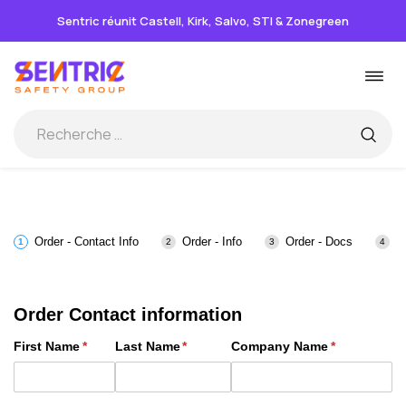
Sentric réunit Castell, Kirk, Salvo, STI & Zonegreen
Passer
Basc
au
la
contenu
navi