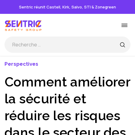
Sentric réunit Castell, Kirk, Salvo, STI & Zonegreen
Passer
Basc
au
la
contenu
navi
Perspectives
Comment améliorer
la sécurité et
réduire les risques
dans le secteur des