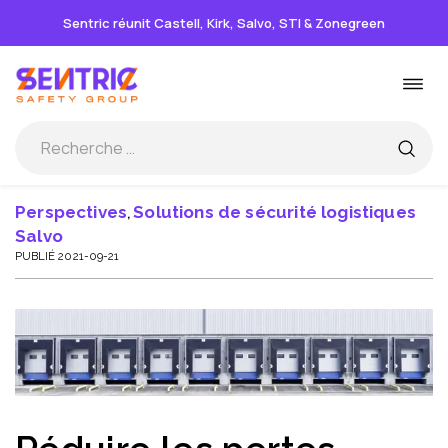
Sentric réunit Castell, Kirk, Salvo, STI & Zonegreen
Passer
Basc
au
la
contenu
navi
Perspectives
Solutions de sécurité logistiques
,
Salvo
PUBLIÉ 2021-09-21