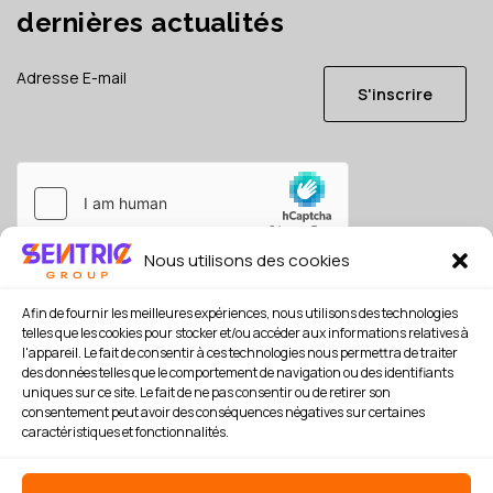
dernières actualités
S'inscrire
Nous utilisons des cookies
Je consens à ce que mes données soient conservées en
référence, conformément à la
politique de confidentialité
Afin de fournir les meilleures expériences, nous utilisons des technologies
*
telles que les cookies pour stocker et/ou accéder aux informations relatives à
l'appareil. Le fait de consentir à ces technologies nous permettra de traiter
des données telles que le comportement de navigation ou des identifiants
uniques sur ce site. Le fait de ne pas consentir ou de retirer son
consentement peut avoir des conséquences négatives sur certaines
caractéristiques et fonctionnalités.