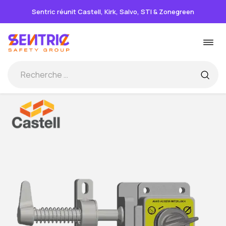
Sentric réunit Castell, Kirk, Salvo, STI & Zonegreen
Passer
Basc
au
la
contenu
navi