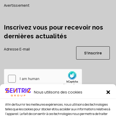
Avertissement
Inscrivez vous pour recevoir nos
dernières actualités
S'inscrire
Nous utilisons des cookies
Je consens à ce que mes données soient conservées en
référence, conformément à la
politique de confidentialité
Afin de fournir les meilleures expériences, nous utilisons des technologies
*
telles que les cookies pour stocker et/ou accéder aux informations relatives à
l'appareil. Le fait de consentir à ces technologies nous permettra de traiter