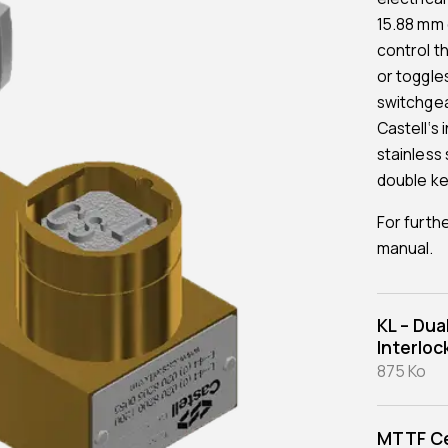
15.88 mm d
control t
or toggle
switchgea
Castell‘s 
stainless 
double ke
For furth
manual.
KL – Dua
Interloc
875 Ko
MTTF Ce