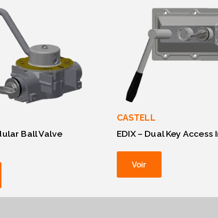
CASTELL
ular Ball Valve
EDIX – Dual Key Access 
Voir