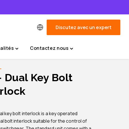
Discutez avec un expert
alités
Contactez nous
Toggle
Toggle
"Actualités"
"Contactez
menu
nous"
L
menu
– Dual Key Bolt
rlock
l key bolt interlock is a key operated
 bolt interlock suitable for the control of
l switchgear. The standard unit comes with a