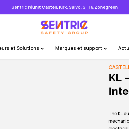
Sentric réunit Castell, Kirk, Salvo, STI & Zonegreen
urs et Solutions
Marques et support
Actu
Toggle
Toggle
"Secteurs
"Marques
et
et
CASTEL
Solutions"
support"
KL 
menu
menu
Inte
The KL dua
mechanical
electrica