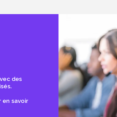
avec des
isés.
 en savoir