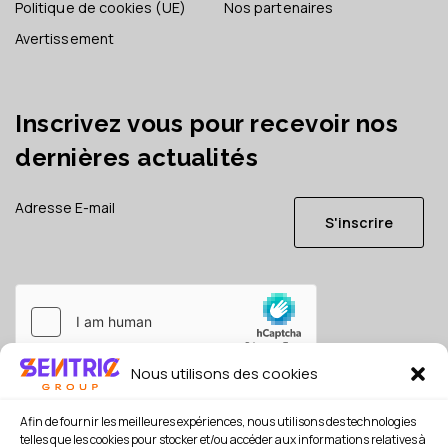
Politique de cookies (UE)
Nos partenaires
Avertissement
Inscrivez vous pour recevoir nos
dernières actualités
S'inscrire
Nous utilisons des cookies
Je consens à ce que mes données soient conservées en
référence, conformément à la
politique de confidentialité
Afin de fournir les meilleures expériences, nous utilisons des technologies
*
telles que les cookies pour stocker et/ou accéder aux informations relatives à