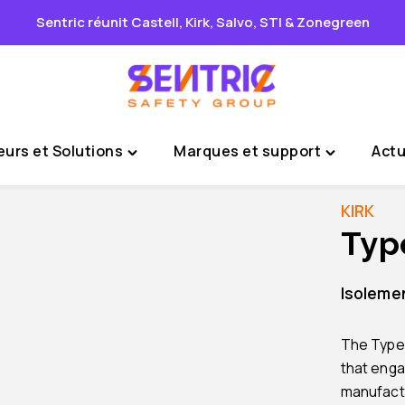
Sentric réunit Castell, Kirk, Salvo, STI & Zonegreen
urs et Solutions
Marques et support
Actu
Toggle
Toggle
"Secteurs
"Marques
et
et
KIRK
Solutions"
support"
Typ
menu
menu
Isoleme
The Type 
that engag
manufactu