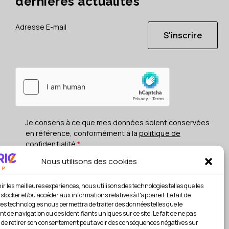
dernières actualités
S'inscrire
Je consens à ce que mes données soient conservées
en référence, conformément à la
politique de
confidentialité
*
Nous utilisons des cookies
ir les meilleures expériences, nous utilisons des technologies telles que les
stocker et/ou accéder aux informations relatives à l'appareil. Le fait de
ces technologies nous permettra de traiter des données telles que le
 de navigation ou des identifiants uniques sur ce site. Le fait de ne pas
 de retirer son consentement peut avoir des conséquences négatives sur