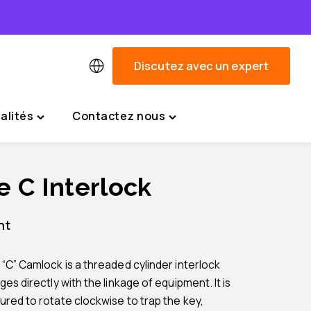
Discutez avec un expert
alités
Contactez nous
Toggle
Toggle
"Actualités"
"Contactez
menu
nous"
menu
e C Interlock
nt
“C” Camlock is a threaded cylinder interlock
es directly with the linkage of equipment. It is
red to rotate clockwise to trap the key,