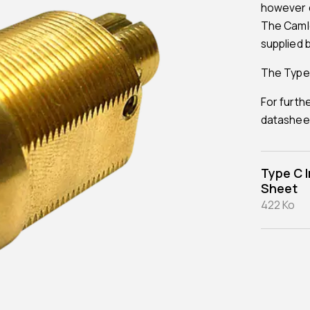
however 
The Camlo
supplied 
The Type “
For furth
datashee
Type C I
Sheet
422 Ko