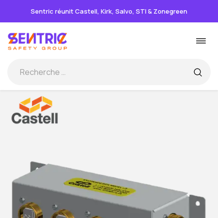
Sentric réunit Castell, Kirk, Salvo, STI & Zonegreen
Passer
Basc
au
la
contenu
navi