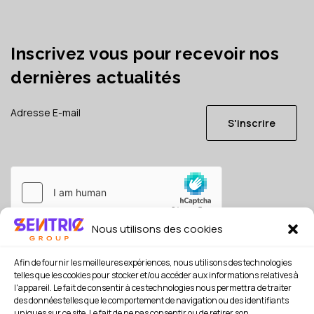
Inscrivez vous pour recevoir nos
dernières actualités
S'inscrire
Nous utilisons des cookies
Je consens à ce que mes données soient conservées en
référence, conformément à la
politique de confidentialité
Afin de fournir les meilleures expériences, nous utilisons des technologies
*
telles que les cookies pour stocker et/ou accéder aux informations relatives à
l'appareil. Le fait de consentir à ces technologies nous permettra de traiter
des données telles que le comportement de navigation ou des identifiants
uniques sur ce site. Le fait de ne pas consentir ou de retirer son