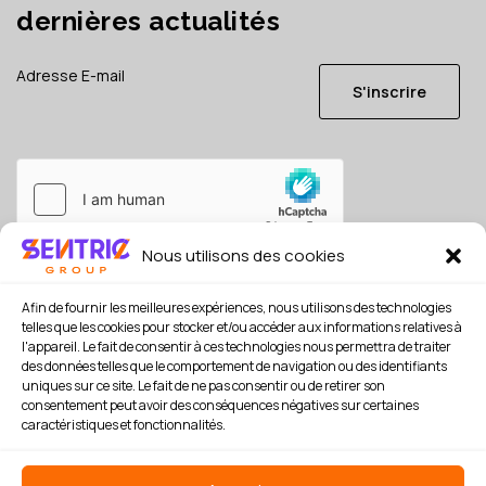
dernières actualités
S'inscrire
Nous utilisons des cookies
Je consens à ce que mes données soient conservées en
référence, conformément à la
politique de confidentialité
Afin de fournir les meilleures expériences, nous utilisons des technologies
*
telles que les cookies pour stocker et/ou accéder aux informations relatives à
l'appareil. Le fait de consentir à ces technologies nous permettra de traiter
des données telles que le comportement de navigation ou des identifiants
uniques sur ce site. Le fait de ne pas consentir ou de retirer son
consentement peut avoir des conséquences négatives sur certaines
caractéristiques et fonctionnalités.