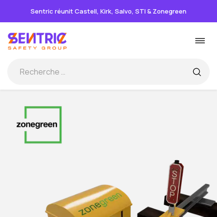
Sentric réunit Castell, Kirk, Salvo, STI & Zonegreen
Passer
Basc
au
la
contenu
navi