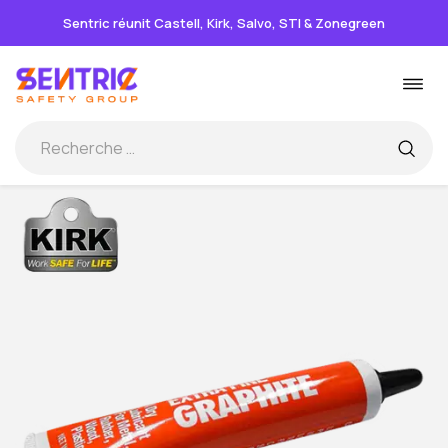
Sentric réunit Castell, Kirk, Salvo, STI & Zonegreen
Passer
Basc
au
la
contenu
navi